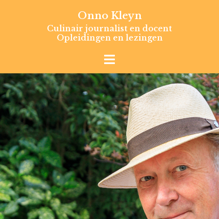
Skip
Onno Kleyn
to
Culinair journalist en docent
content
Opleidingen en lezingen