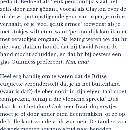
pedant. Bedoeld als ‘leuk persoonlijk’ slaat het
zelfs door naar gênant, vooral als Clayton over de
uit de wc-pot opstijgende geur van asperge-urine
verhaalt, of je ‘veel geluk ermee’ toewenst als je
met stokjes wilt eten, want ‘persoonlijk kan ik niet
met eetstokjes omgaan.’ Na lezing weten we dat hij
niet van slakken houdt, dat hij David Niven de
hand mocht schudden, en dat hij bij oesters een
glas Guinness prefereert.
Nah, und?
Heel erg handig om te weten dat de Britse
etiquette veronderstelt dat je in het buitenland
(waar is dat?) de ober nooit in zijn eigen taal moet
aanspreken, ‘tenzij u die vloeiend spreekt’. Dus
daar komt het door! Ook zeer fraai: doperwtjes
moet je of door ander eten heenprakken, of ze op
de bolle kant van de vork wurmen. De tanden van
de vork moeten sowieso altijd naar beneden