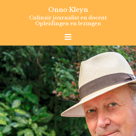
Skip
Onno Kleyn
to
Culinair journalist en docent
content
Opleidingen en lezingen