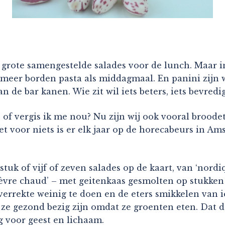
 grote samengestelde salades voor de lunch. Maar i
 wil meer borden pasta als middagmaal. En panini zi
an de bar kanen. Wie zit wil iets beters, iets bevredi
 of vergis ik me nou? Nu zijn wij ook vooral broodet
iet voor niets is er elk jaar op de horecabeurs in A
tuk of vijf of zeven salades op de kaart, van ‘nordiq
hèvre chaud’ – met geitenkaas gesmolten op stukken b
errekte weinig te doen en de eters smikkelen van ie
e gezond bezig zijn omdat ze groenten eten. Dat dat
g voor geest en lichaam.