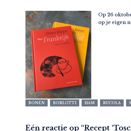
Op 26 oktobe
op je eigen 
BONEN
BORLOTTI
HAM
RUCOLA
Eén reactie op “
Recept ‘Tosc