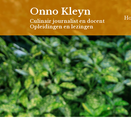
Skip
Onno Kleyn
to
H
content
Culinair journalist en docent
Opleidingen en lezingen