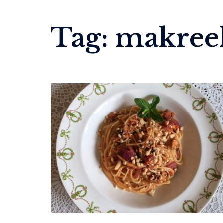
Tag:
makree