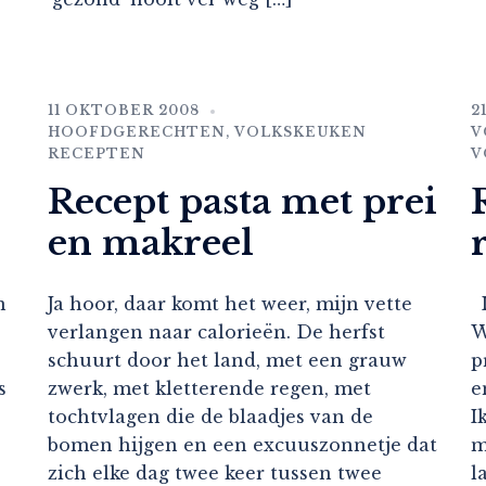
11 OKTOBER 2008
2
HOOFDGERECHTEN
,
VOLKSKEUKEN
V
RECEPTEN
V
Recept pasta met prei
en makreel
n
Ja hoor, daar komt het weer, mijn vette
I
verlangen naar calorieën. De herfst
W
schuurt door het land, met een grauw
p
s
zwerk, met kletterende regen, met
e
tochtvlagen die de blaadjes van de
I
bomen hijgen en een excuuszonnetje dat
m
zich elke dag twee keer tussen twee
l