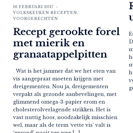
16 FEBRUARI 2017
VOLKSKEUKEN RECEPTEN
,
VOORGERECHTEN
Recept gerookte forel
E
met mierik en
D
m
granaatappelpitten
h
m
Wat is het jammer dat we het eten van
h
vis aangepraat moeten krijgen met
v
dreigementen. Nou ja, dreigementen
g
verpakt als gezonde aanbevelingen, met
glimmend omega-3-papier erom en
cholesterolverlagende strikken. Het is
vast nuttig hoor, noodzakelijk misschien
wel, maar als de term ‘vette vis’ valt is
‘gezond’ nooit ver weg […]