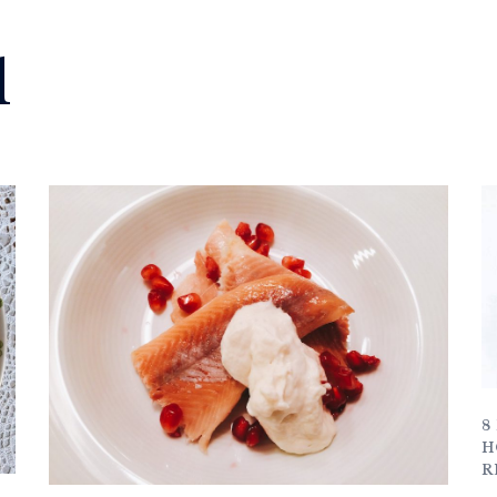
l
8
H
R