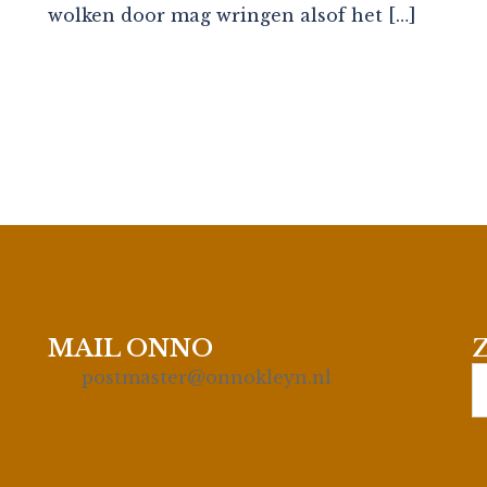
wolken door mag wringen alsof het […]
MAIL ONNO
S
postmaster@onnokleyn.nl