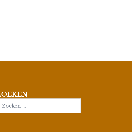
ZOEKEN
earch…