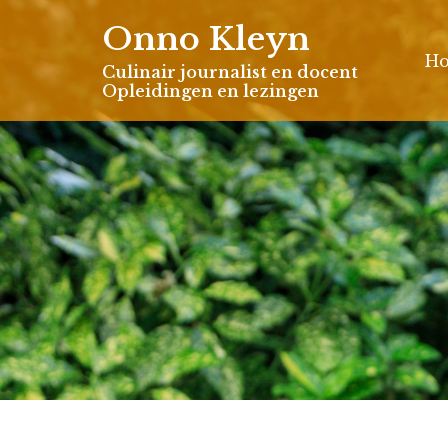
Skip
Onno Kleyn
to
H
content
Culinair journalist en docent
Opleidingen en lezingen