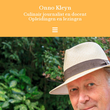
Skip
Onno Kleyn
to
Culinair journalist en docent
content
Opleidingen en lezingen