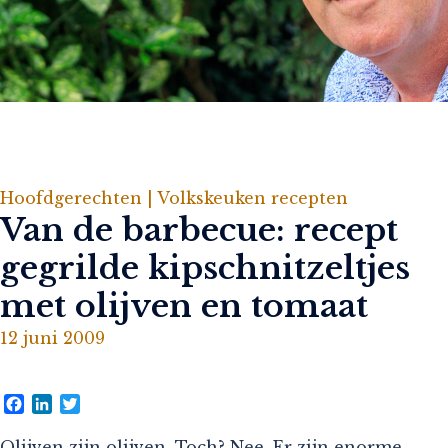
Hoofdgerechten |
Volkskeuken recepten
Van de barbecue: recept
gegrilde kipschnitzeltjes
met olijven en tomaat
12 juni 2009
Facebook
LinkedIn
Twitter
Olijven zijn olijven. Toch? Nee. Er zijn enorme