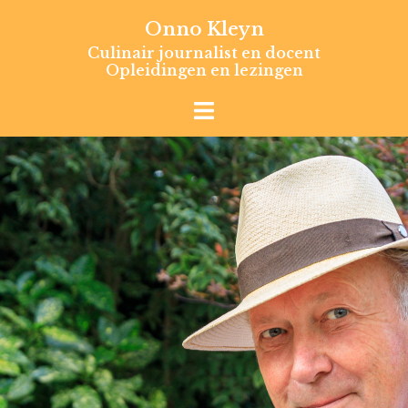
Skip
Onno Kleyn
to
Culinair journalist en docent
content
Opleidingen en lezingen