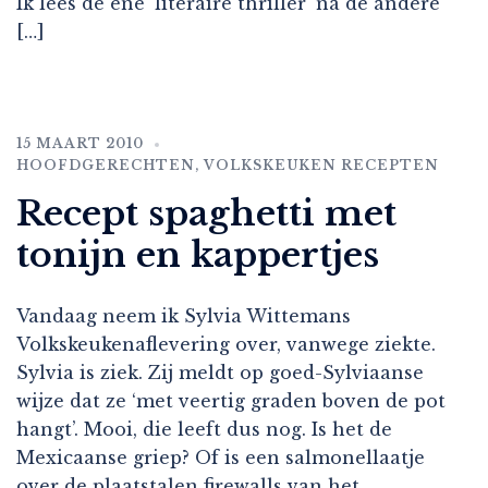
Ik lees de ene ‘literaire thriller’ na de andere
[…]
15 MAART 2010
HOOFDGERECHTEN
,
VOLKSKEUKEN RECEPTEN
Recept spaghetti met
tonijn en kappertjes
Vandaag neem ik Sylvia Wittemans
Volkskeukenaflevering over, vanwege ziekte.
Sylvia is ziek. Zij meldt op goed-Sylviaanse
wijze dat ze ‘met veertig graden boven de pot
hangt’. Mooi, die leeft dus nog. Is het de
Mexicaanse griep? Of is een salmonellaatje
over de plaatstalen firewalls van het